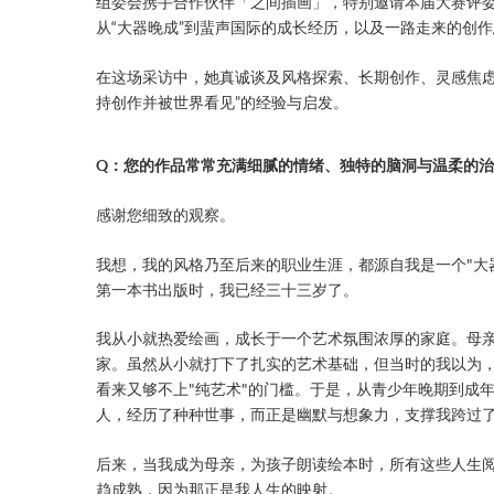
组委会携手合作伙伴「之间插画」，特别邀请本届大赛评委——英
从“大器晚成”到蜚声国际的成长经历，以及一路走来的创
在这场采访中，她真诚谈及风格探索、长期创作、灵感焦虑
持创作并被世界看见”的经验与启发。
Q：您的作品常常充满细腻的情绪、独特的脑洞与温柔的
感谢您细致的观察。
我想，我的风格乃至后来的职业生涯，都源自我是一个"大
第一本书出版时，我已经三十三岁了。
我从小就热爱绘画，成长于一个艺术氛围浓厚的家庭。母
家。虽然从小就打下了扎实的艺术基础，但当时的我以为
看来又够不上"纯艺术"的门槛。于是，从青少年晚期到成
人，经历了种种世事，而正是幽默与想象力，支撑我跨过
后来，当我成为母亲，为孩子朗读绘本时，所有这些人生
趋成熟，因为那正是我人生的映射。