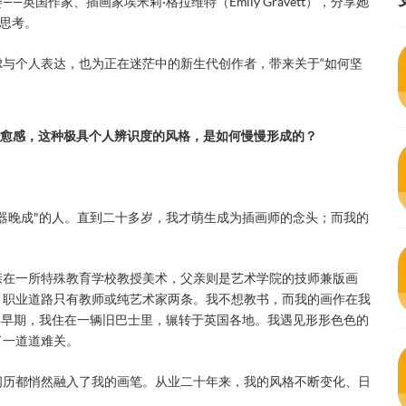
国作家、插画家埃米莉·格拉维特（Emily Gravett），分享她
作思考。
与个人表达，也为正在迷茫中的新生代创作者，带来关于“如何坚
治愈感，这种极具个⼈辨识度的⻛格，是如何慢慢形成的？
器晚成"的人。直到二十多岁，我才萌生成为插画师的念头；而我的
亲在一所特殊教育学校教授美术，父亲则是艺术学院的技师兼版画
，职业道路只有教师或纯艺术家两条。我不想教书，而我的画作在我
年早期，我住在一辆旧巴士里，辗转于英国各地。我遇见形形色色的
了一道道难关。
阅历都悄然融入了我的画笔。从业二十年来，我的风格不断变化、日