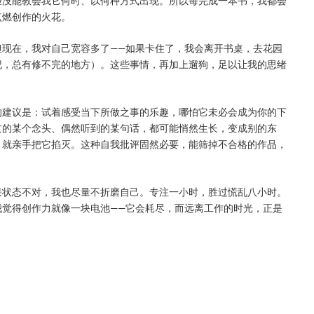
验没能教会我它何时、以何种方式出现。所以每完成一本书，我都会
点燃创作的火花。
但现在，我对自己宽容多了——如果卡住了，我会离开书桌，去花园
纪，总有修不完的地方）。这些事情，再加上遛狗，足以让我的思绪
的建议是：试着感受当下所做之事的乐趣，哪怕它未必会成为你的下
过的某个念头、偶然听到的某句话，都可能悄然生长，变成别的东
，就亲手把它掐灭。这种自我批评固然必要，能筛掉不合格的作品，
果状态不对，我也尽量不折磨自己。专注一小时，胜过慌乱八小时。
我觉得创作力就像一块电池——它会耗尽，而远离工作的时光，正是