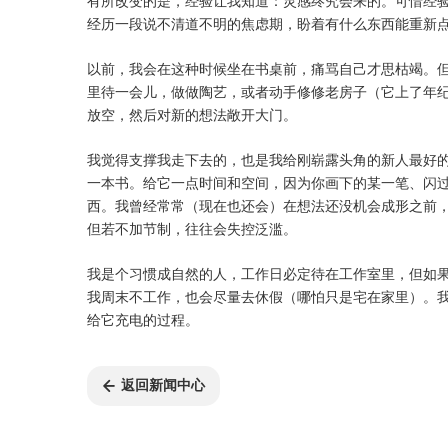
有所改变的是，经验让我知道：灵感终究会来的。可惜经
经历一段说不清道不明的焦虑期，盼着有什么东西能重新
以前，我会在这种时候坐在书桌前，痛骂自己才思枯竭。
里待一会儿，做做陶艺，或者动手修修老房子（它上了年
放空，然后对新的想法敞开大门。
我觉得支撑我走下去的，也是我给刚崭露头角的新人最好
一本书。给它一点时间和空间，因为你画下的某一笔、闪
西。我曾经常常（现在也还会）在想法还没机会成形之前
但若不加节制，往往会失控泛滥。
我是个习惯成自然的人，工作日必定待在工作室里，但如
我周末不工作，也会尽量去休假（哪怕只是宅在家里）。
给它充电的过程。
返回新闻中心