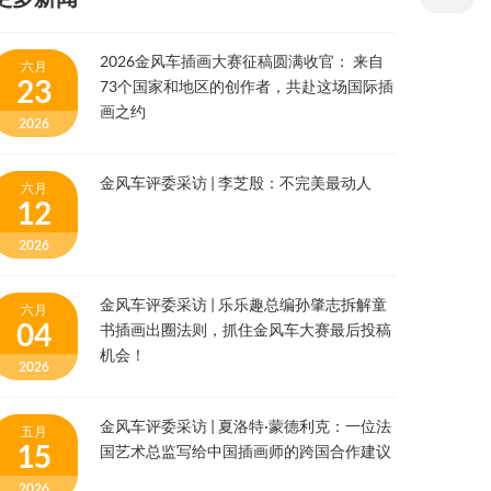
2026金风车插画大赛征稿圆满收官： 来自
六月
23
73个国家和地区的创作者，共赴这场国际插
画之约
2026
金风车评委采访 | 李芝殷：不完美最动人
六月
12
2026
金风车评委采访 | 乐乐趣总编孙肇志拆解童
六月
04
书插画出圈法则，抓住金风车大赛最后投稿
机会！
2026
金风车评委采访 | 夏洛特·蒙德利克：一位法
五月
15
国艺术总监写给中国插画师的跨国合作建议
2026