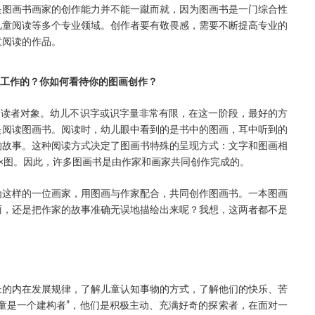
是图画书画家的创作能力并不能一蹴而就，因为图画书是一门综合性
儿童阅读等多个专业领域。创作者要有敬畏感，需要不断提高专业的
童阅读的作品。
开工作的？你如何看待你的图画创作？
的读者对象。幼儿不识字或识字量非常有限，在这一阶段，最好的方
是阅读图画书。阅读时，幼儿眼中看到的是书中的图画，耳中听到的
的故事。这种阅读方式决定了图画书特殊的呈现方式：文字和图画相
×图。因此，许多图画书是由作家和画家共同创作完成的。
为这样的一位画家，用图画与作家配合，共同创作图画书。一本图画
丽，还是把作家的故事准确无误地描绘出来呢？我想，这两者都不是
长的内在发展规律，了解儿童认知事物的方式，了解他们的快乐、苦
童是一个建构者”，他们是积极主动、充满好奇的探索者，在面对一