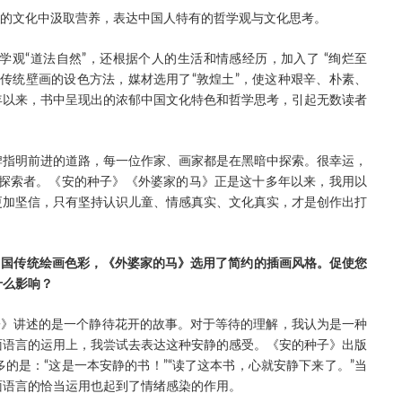
己的文化中汲取营养，表达中国人特有的哲学观与文化思考。
观“道法自然”，还根据个人的生活和情感经历，加入了 “绚烂至
传统壁画的设色方法，媒材选用了“敦煌土”，使这种艰辛、朴素、
年以来，书中呈现出的浓郁中国文化特色和哲学思考，引起无数读者
牌指明前进的道路，每一位作家、画家都是在黑暗中探索。很幸运，
和探索者。《安的种子》《外婆家的马》正是这十多年以来，我用以
更加坚信，只有坚持认识儿童、情感真实、文化真实，才是创作出打
中国传统绘画色彩，《外婆家的马》选用了简约的插画风格。促使您
什么影响？
子》讲述的是一个静待花开的故事。对于等待的理解，我认为是一种
面语言的运用上，我尝试去表达这种安静的感受。《安的种子》出版
的是：“这是一本安静的书！”“读了这本书，心就安静下来了。”当
面语言的恰当运用也起到了情绪感染的作用。