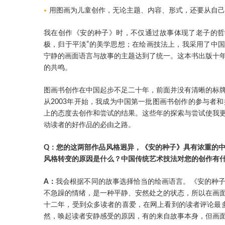
用图画为儿童创作，无论主题、内容、形式，还要从自
我在创作《安的种子》时，不仅通过故事体现了老子的哲学
极，归于平淡”的美学思想；在绘画技法上，我采用了中国
宁静的画面语言与故事的主题达到了统一。这本书出版十
的共鸣。
图画书创作在中国起步不足二十年，前面并没有清晰的标
从2003年开始，我成为中国第一批图画书创作的参与者
上的态度去创作和尝试的结果。这些年的探索与尝试使我
动读者的好作品的必由之路。
Q：您的这两部作品风格迥异，《安的种子》具有浓重的
风格转变的原因是什么？中国传统艺术技法对您的创作有
A：
我会根据不同的故事选择恰当的绘画语言。《安的种
不急躁的情绪，是一种平静、安然处之的状态，所以在画
十二年，受到众多读者的喜爱，在网上看到的读者评论最多
然，唤起读者安静感受的原因，有的来自故事本身，但画