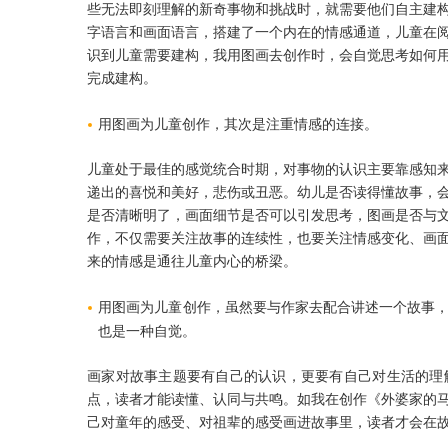
些无法即刻理解的新奇事物和挑战时，就需要他们自主建
字语言和画面语言，搭建了一个内在的情感通道，儿童在
识到儿童需要建构，我用图画去创作时，会自觉思考如何
完成建构。
用图画为儿童创作，其次是注重情感的连接。
儿童处于最佳的感觉统合时期，对事物的认识主要靠感知
递出的喜悦和美好，悲伤或丑恶。幼儿是否读得懂故事，
是否清晰明了，画面细节是否可以引发思考，图画是否与
作，不仅需要关注故事的连续性，也要关注情感变化、画
来的情感是通往儿童内心的桥梁。
用图画为儿童创作，虽然要与作家去配合讲述一个故事
也是一种自觉。
画家对故事主题要有自己的认识，更要有自己对生活的理
点，读者才能读懂、认同与共鸣。如我在创作《外婆家的
己对童年的感受、对祖辈的感受画进故事里，读者才会在故