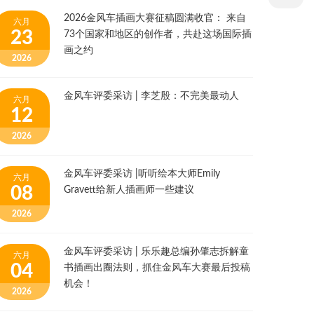
2026金风车插画大赛征稿圆满收官： 来自
六月
23
73个国家和地区的创作者，共赴这场国际插
画之约
2026
金风车评委采访 | 李芝殷：不完美最动人
六月
12
2026
金风车评委采访 |听听绘本大师Emily
六月
08
Gravett给新人插画师一些建议
2026
金风车评委采访 | 乐乐趣总编孙肇志拆解童
六月
04
书插画出圈法则，抓住金风车大赛最后投稿
机会！
2026