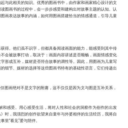
构起与此相关的知识。优秀的图画书中，由作家和画家精心设计的文
阅读图画书的过程中，会一步步感受和建构出对故事主题的认知。认
用图画表达故事的内涵，如何用图画搭建恰当的情感通道，引导儿童
来获得。他们虽不识字，但都具备阅读画面的能力，能感受到其中传
会不会被故事打动，取决于：画面内容讲述是否顺畅，画面情感变化
文字形成互补，媒材是否符合故事的调性等。因此，用图画为儿童写
面的细节、媒材的选择等这些图画书特有的基础性语言，它们传递出
，但图画绝对不是文字的附庸，这不仅仅是因为文与图是互补关系，
解和感受。用心感受生活，将对人性和社会的洞察作为创作的出发
马》时，我强烈的创作欲望来自童年与外婆相伴的生活经历，我将自
事里“看见”爱与陪伴。