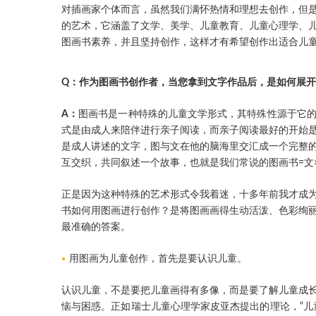
对插画家个体而言，虽然我们满怀热情和理想去创作，但
的艺术，它涵盖了文学、美学、儿童教育、儿童心理学、
图画书素养，并且坚持创作，这样才有希望创作出适合儿
Q：作为图画书创作者，当您拿到文字作品后，是如何展
A：
图画书是一种特殊的儿童文学形式，其特殊性源于它
式是由成人来陪伴进行亲子阅读，而亲子阅读最好的开始
是成人讲述的文字，图与文在他的脑海里交汇成一个完整
互交织，共同叙述一个故事，也就是我们常说的图画书=文
正是因为这种特殊的艺术形式令我着迷，十多年前我才成
书如何用图画进行创作？是将图画画得生动活泼、色彩绚
最准确的答案。
用图画为儿童创作，首先是要认识儿童。
认识儿童，不是要把儿童画得有多像，而是要了解儿童成
恼与困惑。正如瑞士儿童心理学家皮亚杰提出的理论，“儿