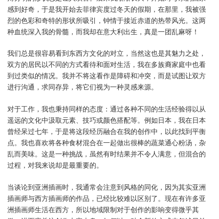
感到好奇，于是我开始去菲律宾度过冬天的假期，在那里，我被强
烈的色彩和奇特的形状所吸引，钟情于接近赤道的热带风光。这两
种血统深入我的骨髓，而我却在意大利出生，真是一团乱麻呀！
我们总是很容易看到东西方文化的对立，当然这也是其魅力之处，
双方的居民以不同的方式看待和面对生活，我在多族裔家庭中也看
到过类似的情况。我并不将这看作是障碍和冲突，而是试图让双方
进行沟通，求同存异，将它们视为一种灵感来源。
对于工作，我也秉持同样的态度：通过各种不同的生活经验得以从
遥远的文化中汲取元素、技巧或颜色搭配等。例如日本，我在日本
曾经呆过七年，于是将这段经历融合在我的创作中，以此找到平衡
点。我也喜欢将各种食材混合在一起做出很棒的蔬菜通心粉汤，杂
乱而美味。这是一种挑战，虽然有时结果并不令人满意，但混合的
过程，对我来说却是最重要的。
当谈论到亚洲插画时，我通常会注意到风格的同化，因为其实亚洲
插画师与西方插画师的作品，已经比较难以区别了。现在有许多亚
洲插画师生活在西方，所以地域限制对于创作的影响变得微乎其