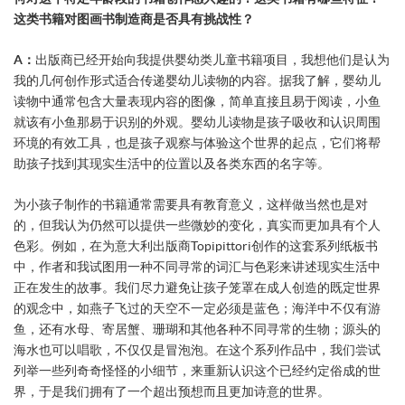
这类书籍对图画书制造商是否具有挑战性？
A：
出版商已经开始向我提供婴幼类儿童书籍项目，我想他们是认为
我的几何创作形式适合传递婴幼儿读物的内容。据我了解，婴幼儿
读物中通常包含大量表现内容的图像，简单直接且易于阅读，小鱼
就该有小鱼那易于识别的外观。婴幼儿读物是孩子吸收和认识周围
环境的有效工具，也是孩子观察与体验这个世界的起点，它们将帮
助孩子找到其现实生活中的位置以及各类东西的名字等。
为小孩子制作的书籍通常需要具有教育意义，这样做当然也是对
的，但我认为仍然可以提供一些微妙的变化，真实而更加具有个人
色彩。例如，在为意大利出版商Topipittori创作的这套系列纸板书
中，作者和我试图用一种不同寻常的词汇与色彩来讲述现实生活中
正在发生的故事。我们尽力避免让孩子笼罩在成人创造的既定世界
的观念中，如燕子飞过的天空不一定必须是蓝色；海洋中不仅有游
鱼，还有水母、寄居蟹、珊瑚和其他各种不同寻常的生物；源头的
海水也可以唱歌，不仅仅是冒泡泡。在这个系列作品中，我们尝试
列举一些列奇奇怪怪的小细节，来重新认识这个已经约定俗成的世
界，于是我们拥有了一个超出预想而且更加诗意的世界。